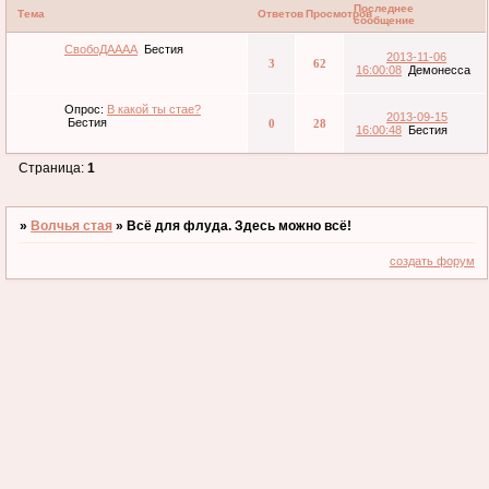
Последнее
Тема
Ответов
Просмотров
сообщение
СвобоДАААА
Бестия
2013-11-06
3
62
16:00:08
Демонесса
Опрос:
В какой ты стае?
2013-09-15
Бестия
0
28
16:00:48
Бестия
Страница:
1
»
Волчья стая
»
Всё для флуда. Здесь можно всё!
создать форум